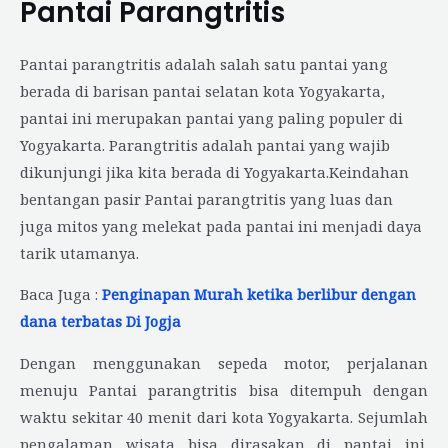
Pantai Parangtritis
Pantai parangtritis adalah salah satu pantai yang
berada di barisan pantai selatan kota Yogyakarta,
pantai ini merupakan pantai yang paling populer di
Yogyakarta. Parangtritis adalah pantai yang
wajib
dikunjungi jika kita berada di Yogyakarta.Keindahan
bentangan pasir Pantai parangtritis yang luas dan
juga mitos yang melekat pada pantai ini menjadi daya
tarik utamanya.
Baca Juga :
Penginapan Murah ketika berlibur dengan
dana terbatas Di Jogja
Dengan menggunakan sepeda motor, perjalanan
menuju Pantai parangtritis bisa ditempuh dengan
waktu sekitar 40 menit dari kota Yogyakarta. Sejumlah
pengalaman wisata bisa dirasakan di pantai ini.