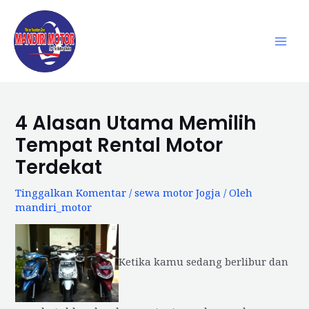
Lewati
ke
konten
Mai
Men
4 Alasan Utama Memilih
Tempat Rental Motor
Terdekat
Tinggalkan Komentar
/
sewa motor Jogja
/ Oleh
mandiri_motor
Ketika kamu sedang berlibur dan